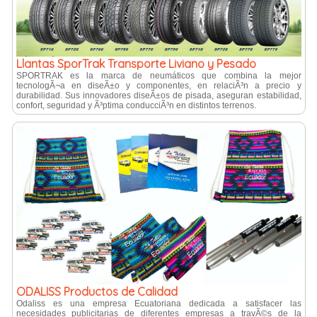
Llantas SporTrak Transporte Liviano y Pesado
SPORTRAK es la marca de neumáticos que combina la mejor
tecnologÃ¬a en diseÃ±o y componentes, en relaciÃ³n a precio y
durabilidad. Sus innovadores diseÃ±os de pisada, aseguran estabilidad,
confort, seguridad y Ã³ptima conducciÃ³n en distintos terrenos.
ODALISS Productos de Calidad
Odaliss es una empresa Ecuatoriana dedicada a satisfacer las
necesidades publicitarias de diferentes empresas a travÃ©s de la