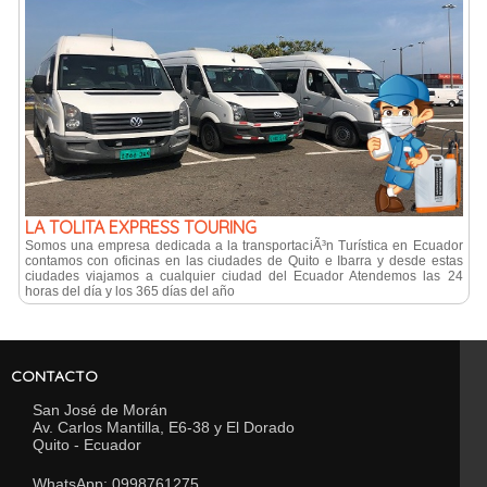
LA TOLITA EXPRESS TOURING
Somos una empresa dedicada a la transportaciÃ³n Turística en Ecuador
contamos con oficinas en las ciudades de Quito e Ibarra y desde estas
ciudades viajamos a cualquier ciudad del Ecuador Atendemos las 24
horas del día y los 365 días del año
CONTACTO
San José de Morán
Av. Carlos Mantilla, E6-38 y El Dorado
Quito - Ecuador
WhatsApp: 0998761275