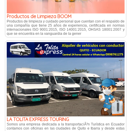
Productos de Limpieza BOOM
Productos de limpieza y cuidado personal que cuentan con el respaldo de
una compañí­a que tiene 25 años de experiencia, certificada en normas
internacionales ISO 9001:2015, ISO 14001:2015, OHSAS 18001:2007 y
que se encuentra en la vanguardia de la gener
LA TOLITA EXPRESS TOURING
Somos una empresa dedicada a la transportaciÃ³n Turística en Ecuador
contamos con oficinas en las ciudades de Quito e Ibarra y desde estas