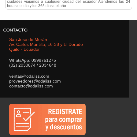
ciudades viajamos a cualquier ciudad del Ecuador Atendemos las 24
horas del día y los 365 días del año
CONTACTO
San José de Morán
Av. Carlos Mantilla, E6-38 y El Dorado
Quito - Ecuador
WhatsApp: 0998761275
(02) 2030874 / 2034648
ventas@odaliss.com
proveedores@odaliss.com
contacto@odaliss.com