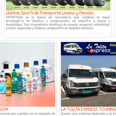
Llantas SporTrak Transporte Liviano y Pesado
e
SPORTRAK es la marca de neumáticos que combina la mejor
o
tecnologÃ¬a en diseÃ±o y componentes, en relaciÃ³n a precio y
e
durabilidad. Sus innovadores diseÃ±os de pisada, aseguran estabilidad,
confort, seguridad y Ã³ptima conducciÃ³n en distintos terrenos.
BOOM
LA TOLITA EXPRESS TOURING
ersonal que cuentan con el respaldo de
Somos una empresa dedicada a la tra