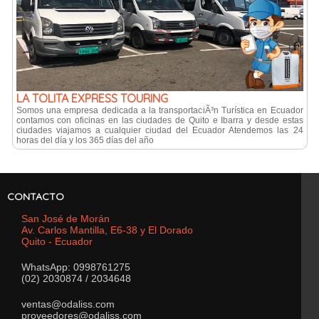
LA TOLITA EXPRESS TOURING
Somos una empresa dedicada a la transportaciÃ³n Turística en Ecuador
contamos con oficinas en las ciudades de Quito e Ibarra y desde estas
ciudades viajamos a cualquier ciudad del Ecuador Atendemos las 24
horas del día y los 365 días del año
CONTACTO
San José de Morán
Av. Carlos Mantilla, E6-38 y El Dorado
Quito - Ecuador
WhatsApp: 0998761275
(02) 2030874 / 2034648
ventas@odaliss.com
proveedores@odaliss.com